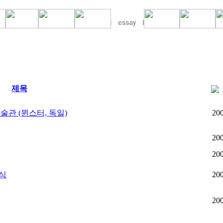
제목
술관 (뮌스터, 독일)
20
20
20
소식
20
20