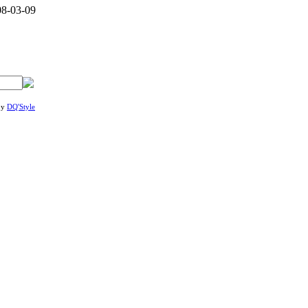
08-03-09
by
DQ'Style