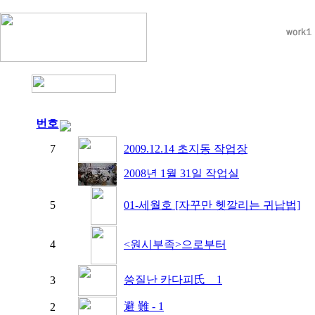
번호
7
2009.12.14 초지동 작업장
2008년 1월 31일 작업실
5
01-세월호 [자꾸만 헷깔리는 귀납법]
4
<원시부족>으로부터
씅질난 카다피氏 _ 1
3
避 難 - 1
2