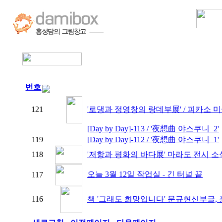
번호
121
'로댕과 정영창의 랑데부展' / 피카소 미
[Day by Day]-113 / '夜想曲 야스쿠니_2'
119
[Day by Day]-112 / '夜想曲 야스쿠니_1'
118
'저항과 평화의 바다展' 마라도 전시 소
오늘 3월 12일 작업실 - 긴 터널 끝
117
116
책 '그래도 희망입니다' 문규현신부글,