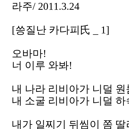
라주/ 2011.3.24
[씅질난 카다피氏 _ 1]
오바마!
너 이루 와봐!
내 나라 리비아가 니덜 원
내 소굴 리비아가 니덜 하
내가 일찌기 뒤씸이 쫌 딸