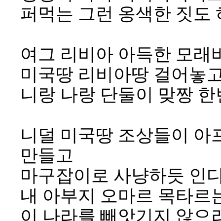
퍼먹는 그런 옹색한 짓도
여그 리비아 아득한 모래
미국땅 리비아땅 걸어놓
니랑 나랑 단둘이 맞짱 한
니덜 미국땅 조상들이 아
만들고
마구잡이로 사냥하듯 인디
내 아부지 오마르 목타르
이 나라를 빼앗기지 않으