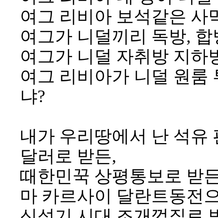
여그 리비아 보석같은 사
여그가 니덜끼리 독방, 합
여그가 니덜 자취방 지하
여그 리비아가 니덜 원룸
냐?
내가 우리땅에서 난 석유 
달러로 받든,
때한민꾹 상평통보로 받든
마 카르사이 달란트동전으
신석기 시대 조개껍질로 받