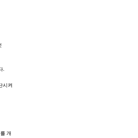
것
다.
중단시켜
'를 개