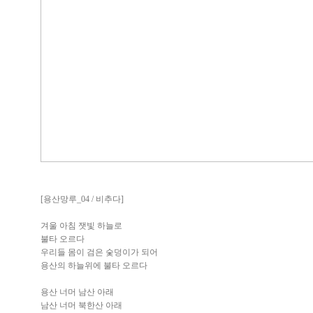
30 x 45 cm /종이에 먹과 
[용산망루_04 / 비추다]
겨울 아침 잿빛 하늘로
불타 오르다
우리들 몸이 검은 숯덩이가 되어
용산의 하늘위에 불타 오르다
용산 너머 남산 아래
남산 너머 북한산 아래