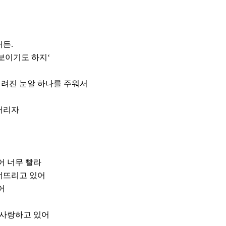
든.
보이기도 하지‘
려진 눈알 하나를 주워서
거리자
어 너무 빨라
너뜨리고 있어
어
 사랑하고 있어