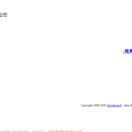
잡힌
-목
Zeroboard
/ skin 
Copyright 1999-2026