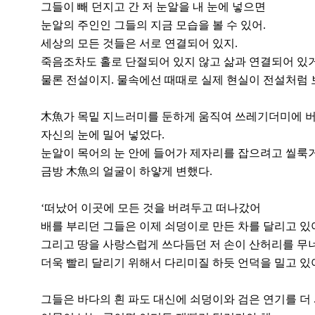
그들이 빼 던지고 간 저 눈알을 내 눈에 넣으면
눈알의 주인인 그들의 지금 모습을 볼 수 있어.
세상의 모든 것들은 서로 연결되어 있지.
죽음조차도 홀로 단절되어 있지 않고 삶과 연결되어 있거
물론 전설이지. 물속에선 때때로 실제 현실이 전설처럼 
木魚가 목밑 지느러미를 둔하게 움직여 쓰레기더미에 버
자신의 눈에 밀어 넣었다.
눈알이 목어의 눈 안에 들어가 제자리를 잡으려고 씰룩
금방 木魚의 얼굴이 하얗게 변했다.
‘떠났어 이곳에 모든 것을 버려두고 떠나갔어
배를 부리던 그들은 이제 쇠덩이로 만든 차를 달리고 있
그리고 땅을 사랑스럽게 쓰다듬던 저 손이 산허리를 무
더욱 빨리 달리기 위해서 다리미질 하듯 언덕을 밀고 있
그들은 바다의 흰 파도 대신에 쇠덩이와 검은 연기를 더